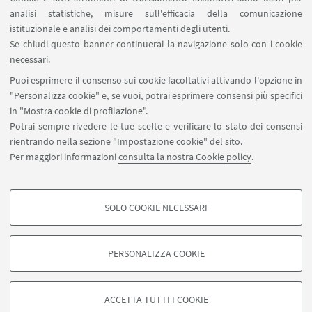
analisi statistiche, misure sull'efficacia della comunicazione
SEGUI IL DIPARTIMENTO SU:
istituzionale e analisi dei comportamenti degli utenti.
Se chiudi questo banner continuerai la navigazione solo con i cookie
necessari.
SEGUI UNIBO SU:
Puoi esprimere il consenso sui cookie facoltativi attivando l'opzione in
"Personalizza cookie" e, se vuoi, potrai esprimere consensi più specifici
in "Mostra cookie di profilazione".
Potrai sempre rivedere le tue scelte e verificare lo stato dei consensi
rientrando nella sezione "Impostazione cookie" del sito.
APP:
Per maggiori informazioni
consulta la nostra Cookie policy
.
SOLO COOKIE NECESSARI
COOKIE DI PROFILAZIONE - FACOLTATIVI
©Copyright 2026 - ALMA MATER STUDIORUM - Università di
Si tratta di cookie utilizzati per analizzare le caratteristiche della navigazione
Bologna - Via Zamboni, 33 - 40126 Bologna - PI: 01131710376 - CF:
PERSONALIZZA COOKIE
degli utenti, creare profili in base al loro comportamento sul sito, per analisi
80007010376
di marketing.
Privacy
Note legali
Informazioni sul sito e accessibilità
Mostra cookie di profilazione
Impostazioni Cookie
ACCETTA TUTTI I COOKIE