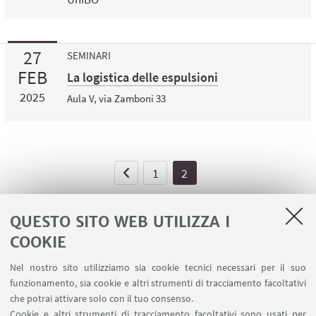
27
SEMINARI
FEB
La logistica delle espulsioni
2025
Aula V, via Zamboni 33
1
2
QUESTO SITO WEB UTILIZZA I
COOKIE
LINK UTILI
Nel nostro sito utilizziamo sia cookie tecnici necessari per il suo
Area riservata - Spazi virtuali
funzionamento, sia cookie e altri strumenti di tracciamento facoltativi
Contatti
che potrai attivare solo con il tuo consenso.
Cookie e altri strumenti di tracciamento facoltativi sono usati per