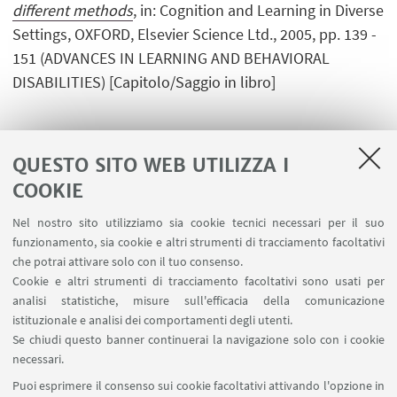
different methods
, in: Cognition and Learning in Diverse
Settings, OXFORD, Elsevier Science Ltd., 2005, pp. 139 -
151 (ADVANCES IN LEARNING AND BEHAVIORAL
DISABILITIES) [Capitolo/Saggio in libro]
QUESTO SITO WEB UTILIZZA I
COOKIE
LINK UTILI
Nel nostro sito utilizziamo sia cookie tecnici necessari per il suo
Area riservata - Spazi virtuali
funzionamento, sia cookie e altri strumenti di tracciamento facoltativi
Contatti
che potrai attivare solo con il tuo consenso.
Cookie e altri strumenti di tracciamento facoltativi sono usati per
analisi statistiche, misure sull'efficacia della comunicazione
SEGUI IL DIPARTIMENTO SU:
istituzionale e analisi dei comportamenti degli utenti.
Se chiudi questo banner continuerai la navigazione solo con i cookie
necessari.
SEGUI UNIBO SU:
Puoi esprimere il consenso sui cookie facoltativi attivando l'opzione in