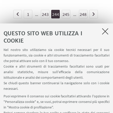
1
...
243
244
245
...
248
QUESTO SITO WEB UTILIZZA I
COOKIE
LINK UTILI
Nel nostro sito utilizziamo sia cookie tecnici necessari per il suo
Area riservata - Spazi virtuali
funzionamento, sia cookie e altri strumenti di tracciamento facoltativi
Contatti
che potrai attivare solo con il tuo consenso.
Cookie e altri strumenti di tracciamento facoltativi sono usati per
analisi statistiche, misure sull'efficacia della comunicazione
SEGUI IL DIPARTIMENTO SU:
istituzionale e analisi dei comportamenti degli utenti.
Se chiudi questo banner continuerai la navigazione solo con i cookie
necessari.
SEGUI UNIBO SU:
Puoi esprimere il consenso sui cookie facoltativi attivando l'opzione in
"Personalizza cookie" e, se vuoi, potrai esprimere consensi più specifici
in "Mostra cookie di profilazione".
Potrai sempre rivedere le tue scelte e verificare lo stato dei consensi