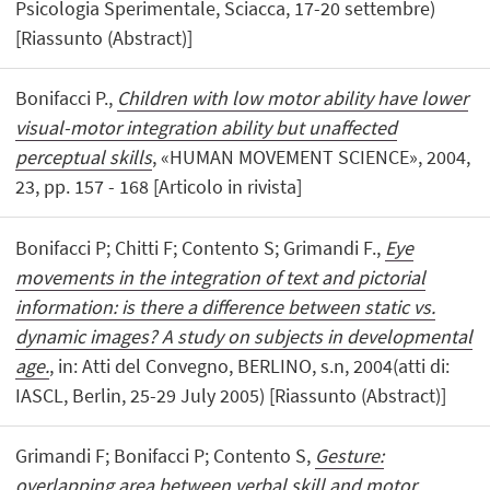
Psicologia Sperimentale, Sciacca, 17-20 settembre)
[Riassunto (Abstract)]
Bonifacci P.,
Children with low motor ability have lower
visual-motor integration ability but unaffected
perceptual skills
, «HUMAN MOVEMENT SCIENCE», 2004,
23, pp. 157 - 168 [Articolo in rivista]
Bonifacci P; Chitti F; Contento S; Grimandi F.,
Eye
movements in the integration of text and pictorial
information: is there a difference between static vs.
dynamic images? A study on subjects in developmental
age.
, in: Atti del Convegno, BERLINO, s.n, 2004(atti di:
IASCL, Berlin, 25-29 July 2005) [Riassunto (Abstract)]
Grimandi F; Bonifacci P; Contento S,
Gesture:
overlapping area between verbal skill and motor