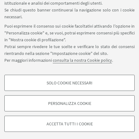
istituzionale e analisi dei comportamenti degli utenti.
Se chiudi questo banner continuerai la navigazione solo con i cookie
necessari.
SEGUI UNIBO SU:
Puoi esprimere il consenso sui cookie facoltativi attivando l'opzione in
"Personalizza cookie" e, se vuoi, potrai esprimere consensi più specifici
in "Mostra cookie di profilazione".
Potrai sempre rivedere le tue scelte e verificare lo stato dei consensi
rientrando nella sezione "Impostazione cookie" del sito.
APP:
Per maggiori informazioni
consulta la nostra Cookie policy
.
SOLO COOKIE NECESSARI
COOKIE DI PROFILAZIONE - FACOLTATIVI
©Copyright 2026 - ALMA MATER STUDIORUM - Università di
Si tratta di cookie utilizzati per analizzare le caratteristiche della navigazione
Bologna - Via Zamboni, 33 - 40126 Bologna - PI: 01131710376 - CF:
PERSONALIZZA COOKIE
degli utenti, creare profili in base al loro comportamento sul sito, per analisi
80007010376
di marketing.
Privacy
Note legali
Informazioni sul sito e accessibilità
Mostra cookie di profilazione
Impostazioni Cookie
ACCETTA TUTTI I COOKIE
Google/Youtube Video