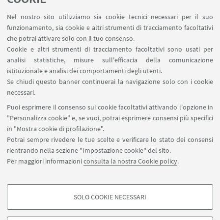
LINK UTILI
Nel nostro sito utilizziamo sia cookie tecnici necessari per il suo
Area riservata - Spazi virtuali
funzionamento, sia cookie e altri strumenti di tracciamento facoltativi
Contatti
che potrai attivare solo con il tuo consenso.
Cookie e altri strumenti di tracciamento facoltativi sono usati per
analisi statistiche, misure sull'efficacia della comunicazione
SEGUI IL DIPARTIMENTO SU:
istituzionale e analisi dei comportamenti degli utenti.
Se chiudi questo banner continuerai la navigazione solo con i cookie
necessari.
SEGUI UNIBO SU:
Puoi esprimere il consenso sui cookie facoltativi attivando l'opzione in
"Personalizza cookie" e, se vuoi, potrai esprimere consensi più specifici
in "Mostra cookie di profilazione".
Potrai sempre rivedere le tue scelte e verificare lo stato dei consensi
rientrando nella sezione "Impostazione cookie" del sito.
APP:
Per maggiori informazioni
consulta la nostra Cookie policy
.
SOLO COOKIE NECESSARI
COOKIE DI PROFILAZIONE - FACOLTATIVI
©Copyright 2026 - ALMA MATER STUDIORUM - Università di