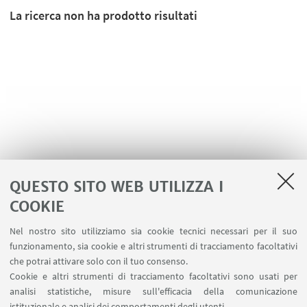
La ricerca non ha prodotto risultati
QUESTO SITO WEB UTILIZZA I
COOKIE
LINK UTILI
Nel nostro sito utilizziamo sia cookie tecnici necessari per il suo
Area riservata - Spazi virtuali
funzionamento, sia cookie e altri strumenti di tracciamento facoltativi
Contatti
che potrai attivare solo con il tuo consenso.
Cookie e altri strumenti di tracciamento facoltativi sono usati per
analisi statistiche, misure sull'efficacia della comunicazione
SEGUI IL DIPARTIMENTO SU:
istituzionale e analisi dei comportamenti degli utenti.