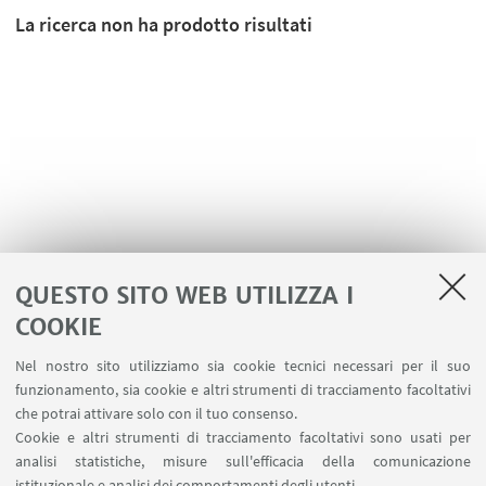
La ricerca non ha prodotto risultati
QUESTO SITO WEB UTILIZZA I
COOKIE
LINK UTILI
Nel nostro sito utilizziamo sia cookie tecnici necessari per il suo
Area riservata - Spazi virtuali
funzionamento, sia cookie e altri strumenti di tracciamento facoltativi
Contatti
che potrai attivare solo con il tuo consenso.
Cookie e altri strumenti di tracciamento facoltativi sono usati per
analisi statistiche, misure sull'efficacia della comunicazione
SEGUI IL DIPARTIMENTO SU:
istituzionale e analisi dei comportamenti degli utenti.