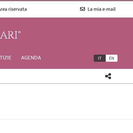
rea riservata
La mia e-mail
ARI"
TIZIE
AGENDA
IT
EN