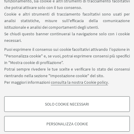
funzionamento, sia cookie e altri strumenti di tracciamento facoltativi
Contatti
che potrai attivare solo con il tuo consenso.
Cookie e altri strumenti di tracciamento facoltativi sono usati per
analisi statistiche, misure sull'efficacia della comunicazione
SEGUI IL DIPARTIMENTO SU:
istituzionale e analisi dei comportamenti degli utenti.
Se chiudi questo banner continuerai la navigazione solo con i cookie
necessari.
SEGUI UNIBO SU:
Puoi esprimere il consenso sui cookie facoltativi attivando l'opzione in
"Personalizza cookie" e, se vuoi, potrai esprimere consensi più specifici
in "Mostra cookie di profilazione".
Potrai sempre rivedere le tue scelte e verificare lo stato dei consensi
rientrando nella sezione "Impostazione cookie" del sito.
APP:
Per maggiori informazioni
consulta la nostra Cookie policy
.
SOLO COOKIE NECESSARI
COOKIE DI PROFILAZIONE - FACOLTATIVI
©Copyright 2026 - ALMA MATER STUDIORUM - Università di
Si tratta di cookie utilizzati per analizzare le caratteristiche della navigazione
Bologna - Via Zamboni, 33 - 40126 Bologna - PI: 01131710376 - CF:
PERSONALIZZA COOKIE
degli utenti, creare profili in base al loro comportamento sul sito, per analisi
80007010376
di marketing.