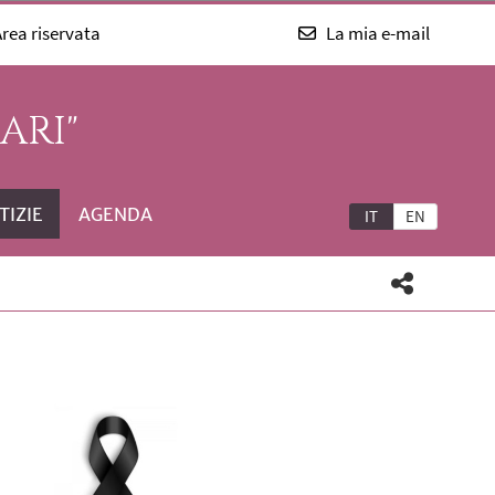
rea riservata
La mia e-mail
ARI"
TIZIE
AGENDA
IT
EN