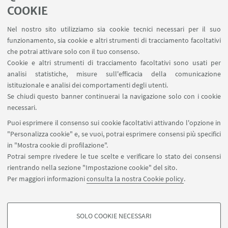
COOKIE
LINK UTILI
Nel nostro sito utilizziamo sia cookie tecnici necessari per il suo
Area riservata - Spazi virtuali
funzionamento, sia cookie e altri strumenti di tracciamento facoltativi
Contatti
che potrai attivare solo con il tuo consenso.
Cookie e altri strumenti di tracciamento facoltativi sono usati per
analisi statistiche, misure sull'efficacia della comunicazione
SEGUI IL DIPARTIMENTO SU:
istituzionale e analisi dei comportamenti degli utenti.
Se chiudi questo banner continuerai la navigazione solo con i cookie
necessari.
SEGUI UNIBO SU:
Puoi esprimere il consenso sui cookie facoltativi attivando l'opzione in
"Personalizza cookie" e, se vuoi, potrai esprimere consensi più specifici
in "Mostra cookie di profilazione".
Potrai sempre rivedere le tue scelte e verificare lo stato dei consensi
rientrando nella sezione "Impostazione cookie" del sito.
APP:
Per maggiori informazioni
consulta la nostra Cookie policy
.
SOLO COOKIE NECESSARI
COOKIE DI PROFILAZIONE - FACOLTATIVI