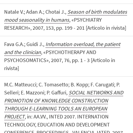
Natale V.; Adan A.; Chotai J.,
Season of birth modulates
mood seasonality in humans
, «PSYCHIATRY
RESEARCH», 2007, 153, pp. 199 - 201 [Articolo in rivista]
Fava G.A.; Guidi J.,
Information overload, the patient
and the clinician
, «PSYCHOTHERAPY AND
PSYCHOSOMATICS», 2007, 76, pp. 1 - 3 [Articolo in
rivista]
M.C. Matteucci; C. Tomasetto; B. Kopp; F. Carugati; P.
Selleri; E. Mazzoni; P. Gaffuri,
SOCIAL NETWORKS AND
PROMOTION OF KNOWLEDGE CONSTRUCTION
THROUGH E-LEARNING TOOLS AN EUROPEAN
PROJECT
, in: AA.VV., INTED 2007. INTERNATION
TECHNOLOGY, EDUCATION AND DEVELOPMENT
CONFERENCE. PROCEEDINGS., VALENCIA, IATED, 2007,