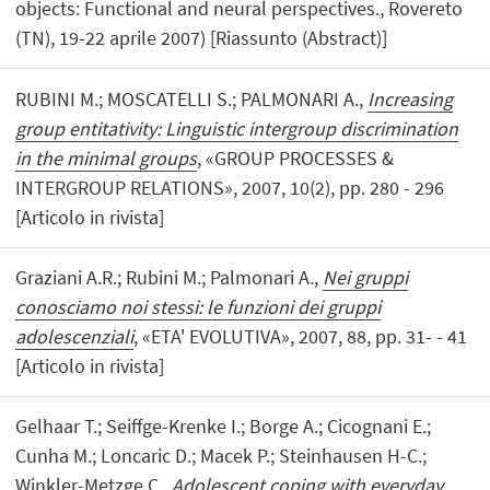
objects: Functional and neural perspectives., Rovereto
(TN), 19-22 aprile 2007) [Riassunto (Abstract)]
RUBINI M.; MOSCATELLI S.; PALMONARI A.,
Increasing
group entitativity: Linguistic intergroup discrimination
in the minimal groups
, «GROUP PROCESSES &
INTERGROUP RELATIONS», 2007, 10(2), pp. 280 - 296
[Articolo in rivista]
Graziani A.R.; Rubini M.; Palmonari A.,
Nei gruppi
conosciamo noi stessi: le funzioni dei gruppi
adolescenziali
, «ETA' EVOLUTIVA», 2007, 88, pp. 31- - 41
[Articolo in rivista]
Gelhaar T.; Seiffge-Krenke I.; Borge A.; Cicognani E.;
Cunha M.; Loncaric D.; Macek P.; Steinhausen H-C.;
Winkler-Metzge C.,
Adolescent coping with everyday