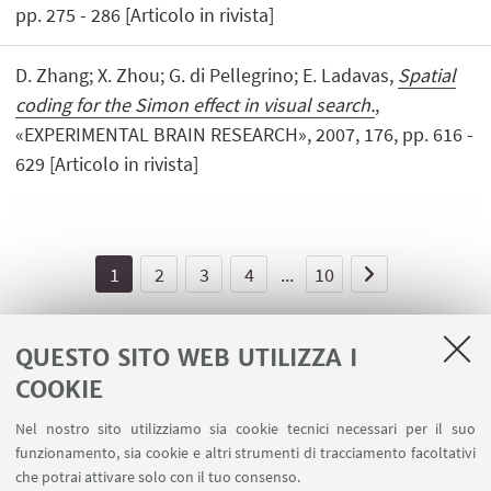
pp. 275 - 286 [Articolo in rivista]
D. Zhang; X. Zhou; G. di Pellegrino; E. Ladavas,
Spatial
coding for the Simon effect in visual search.
,
«EXPERIMENTAL BRAIN RESEARCH», 2007, 176, pp. 616 -
629 [Articolo in rivista]
1
2
3
4
...
10
QUESTO SITO WEB UTILIZZA I
COOKIE
LINK UTILI
Nel nostro sito utilizziamo sia cookie tecnici necessari per il suo
Area riservata - Spazi virtuali
funzionamento, sia cookie e altri strumenti di tracciamento facoltativi
Contatti
che potrai attivare solo con il tuo consenso.