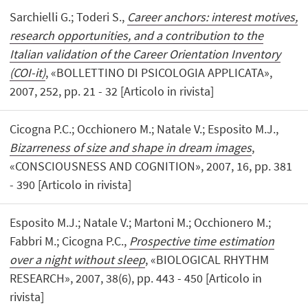
Sarchielli G.; Toderi S.,
Career anchors: interest motives,
research opportunities, and a contribution to the
Italian validation of the Career Orientation Inventory
(COI-it)
, «BOLLETTINO DI PSICOLOGIA APPLICATA»,
2007, 252, pp. 21 - 32 [Articolo in rivista]
Cicogna P.C.; Occhionero M.; Natale V.; Esposito M.J.,
Bizarreness of size and shape in dream images
,
«CONSCIOUSNESS AND COGNITION», 2007, 16, pp. 381
- 390 [Articolo in rivista]
Esposito M.J.; Natale V.; Martoni M.; Occhionero M.;
Fabbri M.; Cicogna P.C.,
Prospective time estimation
over a night without sleep
, «BIOLOGICAL RHYTHM
RESEARCH», 2007, 38(6), pp. 443 - 450 [Articolo in
rivista]