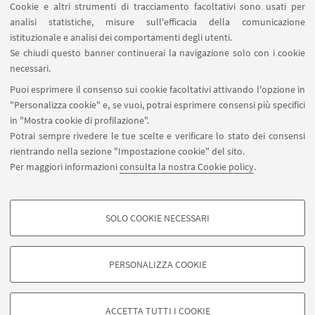
Cookie e altri strumenti di tracciamento facoltativi sono usati per
analisi statistiche, misure sull'efficacia della comunicazione
SEGUI IL DIPARTIMENTO SU:
istituzionale e analisi dei comportamenti degli utenti.
Se chiudi questo banner continuerai la navigazione solo con i cookie
necessari.
SEGUI UNIBO SU:
Puoi esprimere il consenso sui cookie facoltativi attivando l'opzione in
"Personalizza cookie" e, se vuoi, potrai esprimere consensi più specifici
in "Mostra cookie di profilazione".
Potrai sempre rivedere le tue scelte e verificare lo stato dei consensi
rientrando nella sezione "Impostazione cookie" del sito.
APP:
Per maggiori informazioni
consulta la nostra Cookie policy
.
SOLO COOKIE NECESSARI
COOKIE DI PROFILAZIONE - FACOLTATIVI
©Copyright 2026 - ALMA MATER STUDIORUM - Università di
Si tratta di cookie utilizzati per analizzare le caratteristiche della navigazione
Bologna - Via Zamboni, 33 - 40126 Bologna - PI: 01131710376 - CF:
PERSONALIZZA COOKIE
degli utenti, creare profili in base al loro comportamento sul sito, per analisi
80007010376
di marketing.
Privacy
Note legali
Informazioni sul sito e accessibilità
Mostra cookie di profilazione
Impostazioni Cookie
ACCETTA TUTTI I COOKIE