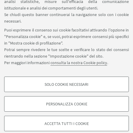
analisi statistiche, misure sull'efficacia della comunicazione
SEGUI IL DIPARTIMENTO SU:
istituzionale e analisi dei comportamenti degli utenti.
Se chiudi questo banner continuerai la navigazione solo con i cookie
necessari.
SEGUI UNIBO SU:
Puoi esprimere il consenso sui cookie facoltativi attivando l'opzione in
"Personalizza cookie" e, se vuoi, potrai esprimere consensi più specifici
in "Mostra cookie di profilazione".
Potrai sempre rivedere le tue scelte e verificare lo stato dei consensi
rientrando nella sezione "Impostazione cookie" del sito.
APP:
Per maggiori informazioni
consulta la nostra Cookie policy
.
SOLO COOKIE NECESSARI
COOKIE DI PROFILAZIONE - FACOLTATIVI
©Copyright 2026 - ALMA MATER STUDIORUM - Università di
Si tratta di cookie utilizzati per analizzare le caratteristiche della navigazione
Bologna - Via Zamboni, 33 - 40126 Bologna - PI: 01131710376 - CF:
PERSONALIZZA COOKIE
degli utenti, creare profili in base al loro comportamento sul sito, per analisi
80007010376
di marketing.
Privacy
Note legali
Informazioni sul sito e accessibilità
Mostra cookie di profilazione
Impostazioni Cookie
ACCETTA TUTTI I COOKIE
Google/Youtube Video