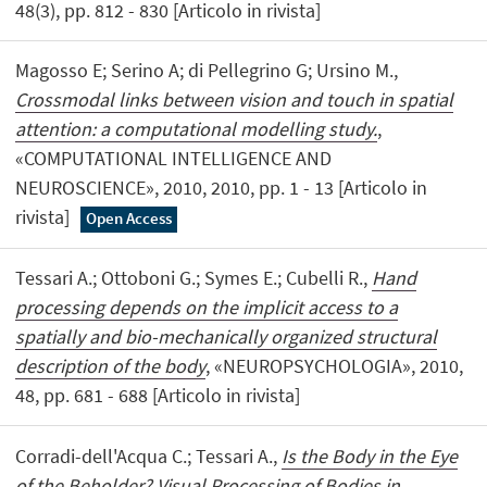
48(3), pp. 812 - 830 [Articolo in rivista]
Magosso E; Serino A; di Pellegrino G; Ursino M.,
Crossmodal links between vision and touch in spatial
attention: a computational modelling study.
,
«COMPUTATIONAL INTELLIGENCE AND
NEUROSCIENCE», 2010, 2010, pp. 1 - 13 [Articolo in
rivista]
Open Access
Tessari A.; Ottoboni G.; Symes E.; Cubelli R.,
Hand
processing depends on the implicit access to a
spatially and bio-mechanically organized structural
description of the body
, «NEUROPSYCHOLOGIA», 2010,
48, pp. 681 - 688 [Articolo in rivista]
Corradi-dell'Acqua C.; Tessari A.,
Is the Body in the Eye
of the Beholder? Visual Processing of Bodies in