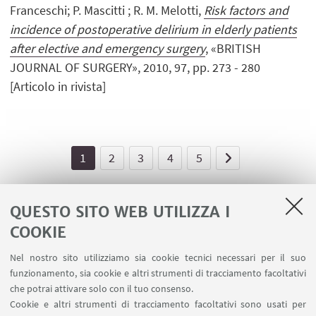
Franceschi; P. Mascitti ; R. M. Melotti,
Risk factors and
incidence of postoperative delirium in elderly patients
after elective and emergency surgery
, «BRITISH
JOURNAL OF SURGERY», 2010, 97, pp. 273 - 280
[Articolo in rivista]
1
2
3
4
5
QUESTO SITO WEB UTILIZZA I
COOKIE
LINK UTILI
Nel nostro sito utilizziamo sia cookie tecnici necessari per il suo
Area riservata - Spazi virtuali
funzionamento, sia cookie e altri strumenti di tracciamento facoltativi
Contatti
che potrai attivare solo con il tuo consenso.
Cookie e altri strumenti di tracciamento facoltativi sono usati per