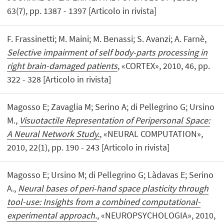
63(7), pp. 1387 - 1397 [Articolo in rivista]
F. Frassinetti; M. Maini; M. Benassi; S. Avanzi; A. Farnè,
Selective impairment of self body-parts processing in
right brain-damaged patients
, «CORTEX», 2010, 46, pp.
322 - 328 [Articolo in rivista]
Magosso E; Zavaglia M; Serino A; di Pellegrino G; Ursino
M.,
Visuotactile Representation of Peripersonal Space:
A Neural Network Study.
, «NEURAL COMPUTATION»,
2010, 22(1), pp. 190 - 243 [Articolo in rivista]
Magosso E; Ursino M; di Pellegrino G; Làdavas E; Serino
A.,
Neural bases of peri-hand space plasticity through
tool-use: Insights from a combined computational-
experimental approach.
, «NEUROPSYCHOLOGIA», 2010,