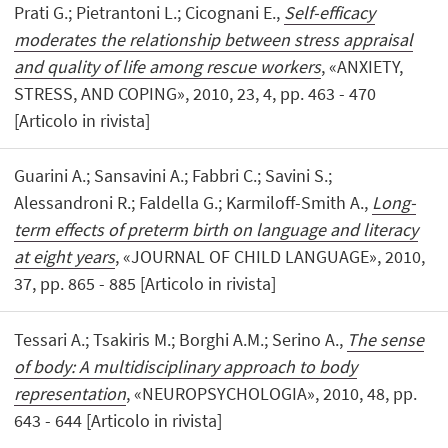
Prati G.; Pietrantoni L.; Cicognani E.,
Self-efficacy
moderates the relationship between stress appraisal
and quality of life among rescue workers
, «ANXIETY,
STRESS, AND COPING», 2010, 23, 4, pp. 463 - 470
[Articolo in rivista]
Guarini A.; Sansavini A.; Fabbri C.; Savini S.;
Alessandroni R.; Faldella G.; Karmiloff-Smith A.,
Long-
term effects of preterm birth on language and literacy
at eight years
, «JOURNAL OF CHILD LANGUAGE», 2010,
37, pp. 865 - 885 [Articolo in rivista]
Tessari A.; Tsakiris M.; Borghi A.M.; Serino A.,
The sense
of body: A multidisciplinary approach to body
representation
, «NEUROPSYCHOLOGIA», 2010, 48, pp.
643 - 644 [Articolo in rivista]