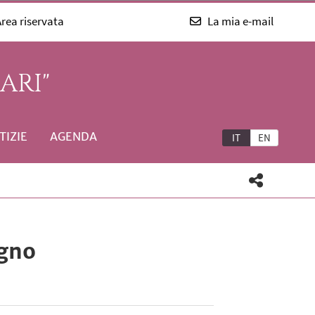
rea riservata
La mia e-mail
ARI"
TIZIE
AGENDA
IT
EN
ogno