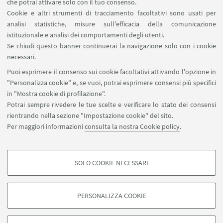
Contatti
che potrai attivare solo con il tuo consenso.
Cookie e altri strumenti di tracciamento facoltativi sono usati per
analisi statistiche, misure sull'efficacia della comunicazione
SEGUI IL DIPARTIMENTO SU:
istituzionale e analisi dei comportamenti degli utenti.
Se chiudi questo banner continuerai la navigazione solo con i cookie
necessari.
SEGUI UNIBO SU:
Puoi esprimere il consenso sui cookie facoltativi attivando l'opzione in
"Personalizza cookie" e, se vuoi, potrai esprimere consensi più specifici
in "Mostra cookie di profilazione".
Potrai sempre rivedere le tue scelte e verificare lo stato dei consensi
rientrando nella sezione "Impostazione cookie" del sito.
APP:
Per maggiori informazioni
consulta la nostra Cookie policy
.
SOLO COOKIE NECESSARI
COOKIE DI PROFILAZIONE - FACOLTATIVI
©Copyright 2026 - ALMA MATER STUDIORUM - Università di
Si tratta di cookie utilizzati per analizzare le caratteristiche della navigazione
Bologna - Via Zamboni, 33 - 40126 Bologna - PI: 01131710376 - CF:
PERSONALIZZA COOKIE
degli utenti, creare profili in base al loro comportamento sul sito, per analisi
80007010376
di marketing.
Privacy
Note legali
Informazioni sul sito e accessibilità
Mostra cookie di profilazione