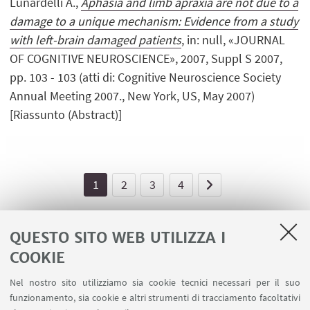
Lunardelli A.,
Aphasia and limb apraxia are not due to a
damage to a unique mechanism: Evidence from a study
with left-brain damaged patients
, in: null, «JOURNAL
OF COGNITIVE NEUROSCIENCE», 2007, Suppl S 2007,
pp. 103 - 103 (atti di: Cognitive Neuroscience Society
Annual Meeting 2007., New York, US, May 2007)
[Riassunto (Abstract)]
1
2
3
4
QUESTO SITO WEB UTILIZZA I
COOKIE
LINK UTILI
Nel nostro sito utilizziamo sia cookie tecnici necessari per il suo
Area riservata - Spazi virtuali
funzionamento, sia cookie e altri strumenti di tracciamento facoltativi