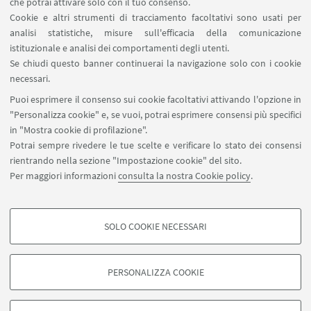
Contatti
che potrai attivare solo con il tuo consenso.
Cookie e altri strumenti di tracciamento facoltativi sono usati per
analisi statistiche, misure sull'efficacia della comunicazione
SEGUI IL DIPARTIMENTO SU:
istituzionale e analisi dei comportamenti degli utenti.
Se chiudi questo banner continuerai la navigazione solo con i cookie
necessari.
SEGUI UNIBO SU:
Puoi esprimere il consenso sui cookie facoltativi attivando l'opzione in
"Personalizza cookie" e, se vuoi, potrai esprimere consensi più specifici
in "Mostra cookie di profilazione".
Potrai sempre rivedere le tue scelte e verificare lo stato dei consensi
rientrando nella sezione "Impostazione cookie" del sito.
APP:
Per maggiori informazioni
consulta la nostra Cookie policy
.
SOLO COOKIE NECESSARI
COOKIE DI PROFILAZIONE - FACOLTATIVI
©Copyright 2026 - ALMA MATER STUDIORUM - Università di
Si tratta di cookie utilizzati per analizzare le caratteristiche della navigazione
Bologna - Via Zamboni, 33 - 40126 Bologna - PI: 01131710376 - CF:
PERSONALIZZA COOKIE
degli utenti, creare profili in base al loro comportamento sul sito, per analisi
80007010376
di marketing.
Privacy
Note legali
Informazioni sul sito e accessibilità
Mostra cookie di profilazione