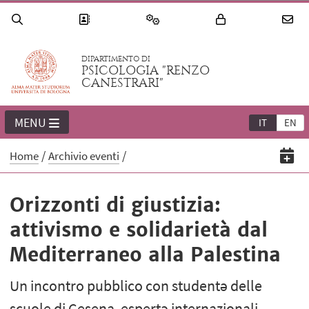
DIPARTIMENTO DI
PSICOLOGIA "RENZO
CANESTRARI"
MENU
IT
EN
Home
Archivio eventi
Orizzonti di giustizia:
attivismo e solidarietà dal
Mediterraneo alla Palestina
Un incontro pubblico con studentə delle
scuole di Cesena, espertə internazionali,