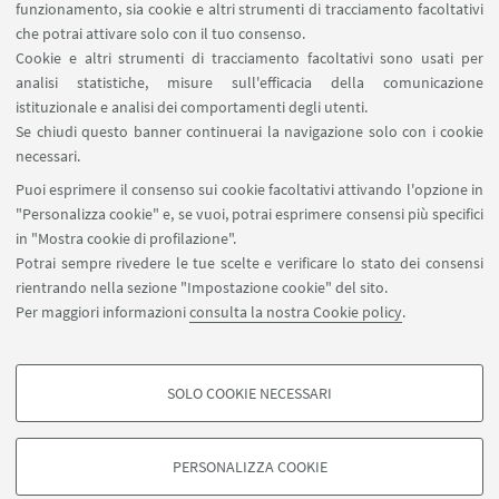
Area riservata - Spazi virtuali
funzionamento, sia cookie e altri strumenti di tracciamento facoltativi
Contatti
che potrai attivare solo con il tuo consenso.
Cookie e altri strumenti di tracciamento facoltativi sono usati per
analisi statistiche, misure sull'efficacia della comunicazione
SEGUI IL DIPARTIMENTO SU:
istituzionale e analisi dei comportamenti degli utenti.
Se chiudi questo banner continuerai la navigazione solo con i cookie
necessari.
SEGUI UNIBO SU:
Puoi esprimere il consenso sui cookie facoltativi attivando l'opzione in
"Personalizza cookie" e, se vuoi, potrai esprimere consensi più specifici
in "Mostra cookie di profilazione".
Potrai sempre rivedere le tue scelte e verificare lo stato dei consensi
rientrando nella sezione "Impostazione cookie" del sito.
APP:
Per maggiori informazioni
consulta la nostra Cookie policy
.
SOLO COOKIE NECESSARI
COOKIE DI PROFILAZIONE - FACOLTATIVI
©Copyright 2026 - ALMA MATER STUDIORUM - Università di
Si tratta di cookie utilizzati per analizzare le caratteristiche della navigazione
PERSONALIZZA COOKIE
Bologna - Via Zamboni, 33 - 40126 Bologna - PI: 01131710376 - CF:
degli utenti, creare profili in base al loro comportamento sul sito, per analisi
80007010376
di marketing.