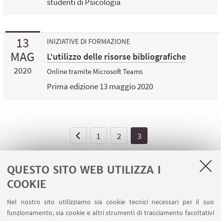
studenti di Psicologia
13
INIZIATIVE DI FORMAZIONE
MAG
L'utilizzo delle risorse bibliografiche
2020
Online tramite Microsoft Teams
Prima edizione 13 maggio 2020
1
2
3
QUESTO SITO WEB UTILIZZA I
COOKIE
LINK UTILI
Nel nostro sito utilizziamo sia cookie tecnici necessari per il suo
Area riservata - Spazi virtuali
funzionamento, sia cookie e altri strumenti di tracciamento facoltativi