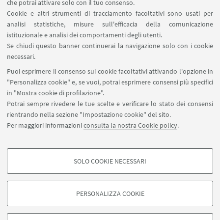
Contatti
che potrai attivare solo con il tuo consenso.
Cookie e altri strumenti di tracciamento facoltativi sono usati per
analisi statistiche, misure sull'efficacia della comunicazione
SEGUI IL DIPARTIMENTO SU:
istituzionale e analisi dei comportamenti degli utenti.
Se chiudi questo banner continuerai la navigazione solo con i cookie
necessari.
SEGUI UNIBO SU:
Puoi esprimere il consenso sui cookie facoltativi attivando l'opzione in
"Personalizza cookie" e, se vuoi, potrai esprimere consensi più specifici
in "Mostra cookie di profilazione".
Potrai sempre rivedere le tue scelte e verificare lo stato dei consensi
rientrando nella sezione "Impostazione cookie" del sito.
APP:
Per maggiori informazioni
consulta la nostra Cookie policy
.
SOLO COOKIE NECESSARI
COOKIE DI PROFILAZIONE - FACOLTATIVI
©Copyright 2026 - ALMA MATER STUDIORUM - Università di
Si tratta di cookie utilizzati per analizzare le caratteristiche della navigazione
Bologna - Via Zamboni, 33 - 40126 Bologna - PI: 01131710376 - CF:
PERSONALIZZA COOKIE
degli utenti, creare profili in base al loro comportamento sul sito, per analisi
80007010376
di marketing.
Privacy
Note legali
Informazioni sul sito e accessibilità
Mostra cookie di profilazione