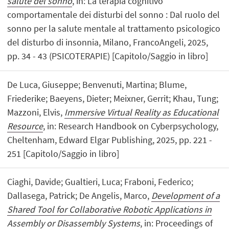
salute del sonno
, in: La terapia cognitivo
comportamentale dei disturbi del sonno : Dal ruolo del
sonno per la salute mentale al trattamento psicologico
del disturbo di insonnia, Milano, FrancoAngeli, 2025,
pp. 34 - 43 (PSICOTERAPIE) [Capitolo/Saggio in libro]
De Luca, Giuseppe; Benvenuti, Martina; Blume,
Friederike; Baeyens, Dieter; Meixner, Gerrit; Khau, Tung;
Mazzoni, Elvis,
Immersive Virtual Reality as Educational
Resource
, in: Research Handbook on Cyberpsychology,
Cheltenham, Edward Elgar Publishing, 2025, pp. 221 -
251 [Capitolo/Saggio in libro]
Ciaghi, Davide; Gualtieri, Luca; Fraboni, Federico;
Dallasega, Patrick; De Angelis, Marco,
Development of a
Shared Tool for Collaborative Robotic Applications in
Assembly or Disassembly Systems
, in: Proceedings of