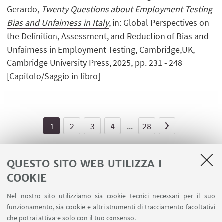
Gerardo,
Twenty Questions about Employment Testing
Bias and Unfairness in Italy
, in: Global Perspectives on
the Definition, Assessment, and Reduction of Bias and
Unfairness in Employment Testing, Cambridge,UK,
Cambridge University Press, 2025, pp. 231 - 248
[Capitolo/Saggio in libro]
1
2
3
4
...
28
QUESTO SITO WEB UTILIZZA I
COOKIE
LINK UTILI
Nel nostro sito utilizziamo sia cookie tecnici necessari per il suo
Area riservata - Spazi virtuali
funzionamento, sia cookie e altri strumenti di tracciamento facoltativi
Contatti
che potrai attivare solo con il tuo consenso.