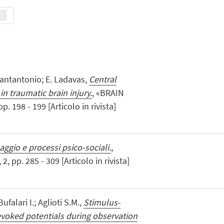
 Santantonio; E. Ladavas,
Central
n traumatic brain injury.
, «BRAIN
 198 - 199 [Articolo in rivista]
aggio e processi psico-sociali.
,
 pp. 285 - 309 [Articolo in rivista]
ufalari I.; Aglioti S.M.,
Stimulus-
voked potentials during observation