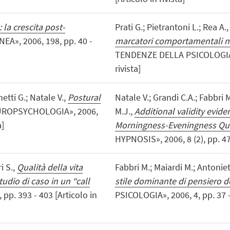
 la crescita post-
Prati G.; Pietrantoni L.; Rea A.
», 2006, 198, pp. 40 -
marcatori comportamentali nel
TENDENZE DELLA PSICOLOGIA», 
rivista]
etti G.; Natale V.,
Postural
Natale V.; Grandi C.A.; Fabbri 
UROPSYCHOLOGIA», 2006,
M.J.,
Additional validity evide
a]
Morningness-Eveningness Que
HYPNOSIS», 2006, 8 (2), pp. 47 -
i S.,
Qualità della vita
Fabbri M.; Maiardi M.; Antoniett
tudio di caso in un “call
stile dominante di pensiero de
pp. 393 - 403 [Articolo in
PSICOLOGIA», 2006, 4, pp. 37 - 