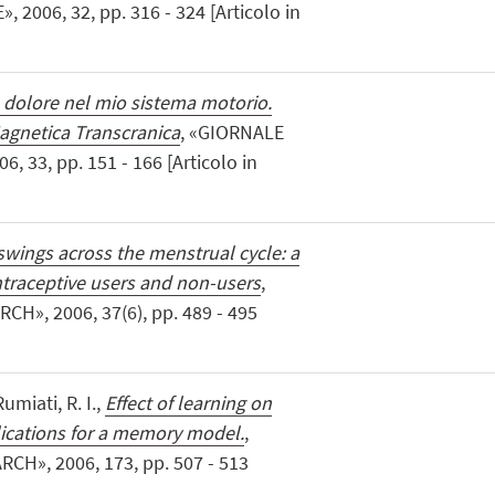
 2006, 32, pp. 316 - 324 [Articolo in
o dolore nel mio sistema motorio.
agnetica Transcranica
, «GIORNALE
, 33, pp. 151 - 166 [Articolo in
wings across the menstrual cycle: a
traceptive users and non-users
,
», 2006, 37(6), pp. 489 - 495
umiati, R. I.,
Effect of learning on
lications for a memory model.
,
H», 2006, 173, pp. 507 - 513