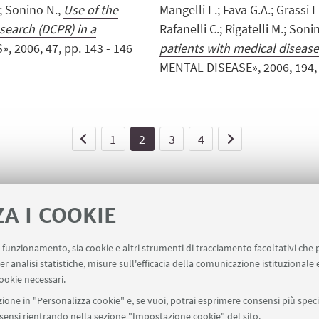
.; Sonino N.,
Use of the
Mangelli L.; Fava G.A.; Grassi L.;
search (DCPR) in a
Rafanelli C.; Rigatelli M.; Soni
 2006, 47, pp. 143 - 146
patients with medical disease
MENTAL DISEASE», 2006, 194, pp
1
2
3
4
ZA I COOKIE
uo funzionamento, sia cookie e altri strumenti di tracciamento facoltativi che 
er analisi statistiche, misure sull'efficacia della comunicazione istituzionale
ookie necessari.
ione in "Personalizza cookie" e, se vuoi, potrai esprimere consensi più specif
onsensi rientrando nella sezione "Impostazione cookie" del sito.