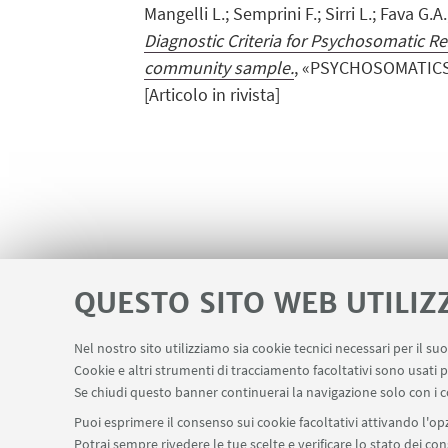
Mangelli L.; Semprini F.; Sirri L.; Fava G.A
Diagnostic Criteria for Psychosomatic Re
community sample.
, «PSYCHOSOMATICS»,
[Articolo in rivista]
QUESTO SITO WEB UTILIZ
Nel nostro sito utilizziamo sia cookie tecnici necessari per il s
Cookie e altri strumenti di tracciamento facoltativi sono usati p
Area riservata - Spazi virtuali
Contatti
LINK UTILI
Se chiudi questo banner continuerai la navigazione solo con i c
Puoi esprimere il consenso sui cookie facoltativi attivando l'opz
Potrai sempre rivedere le tue scelte e verificare lo stato dei c