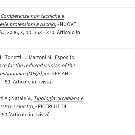
,
Competenze non tecniche e
le professioni a rischio
, «NUOVE
2006, 3, pp. 353 - 370 [Articolo in
M.; Tonetti L.; Martoni M.; Esposito
nce for the reduced version of the
stionnaire (MEQr)
, «SLEEP AND
 53 [Articolo in rivista]
i A.; Natale V.,
Tipologia circadiana e
stro e sinistro
, «RICERCHE DI
50 [Articolo in rivista]