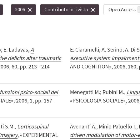
Open Access
2006
Contributo in rivista
o; E. Ladavas,
A
E. Ciaramelli; A. Serino; A. Di
ve deficits after traumatic
executive system impairment i
06, 60, pp. 213 - 214
AND COGNITION», 2006, 160, pp.
funzioni psico-sociali dei
Menegatti M.; Rubini M.,
Lingu
ALE», 2006, 1, pp. 157 -
«PSICOLOGIA SOCIALE», 2006, 2,
ti S.M.,
Corticospinal
Avenanti A.; Minio Paluello I.; B
 imagery
, «EXPERIMENTAL
driven modulation of motor-e