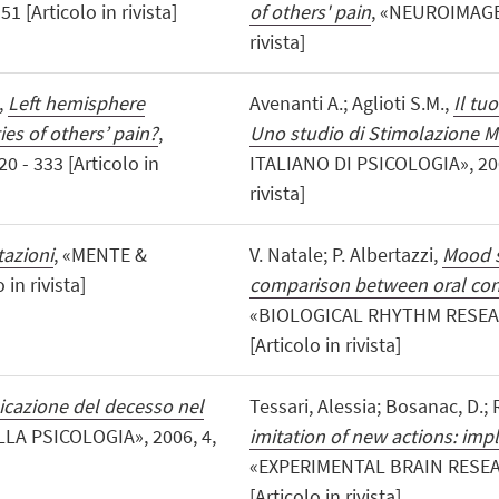
 [Articolo in rivista]
of others' pain
, «NEUROIMAGE»,
rivista]
,
Left hemisphere
Avenanti A.; Aglioti S.M.,
Il tu
es of others’ pain?
,
Uno studio di Stimolazione M
 - 333 [Articolo in
ITALIANO DI PSICOLOGIA», 2006
rivista]
tazioni
, «MENTE &
V. Natale; P. Albertazzi,
Mood s
in rivista]
comparison between oral con
«BIOLOGICAL RHYTHM RESEARCH
[Articolo in rivista]
cazione del decesso nel
Tessari, Alessia; Bosanac, D.; R
LA PSICOLOGIA», 2006, 4,
imitation of new actions: imp
«EXPERIMENTAL BRAIN RESEARC
[Articolo in rivista]