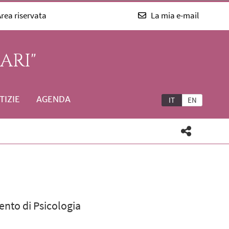
rea riservata
La mia e-mail
ARI"
TIZIE
AGENDA
IT
EN
ento di Psicologia