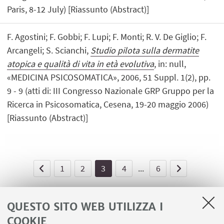
Paris, 8-12 July) [Riassunto (Abstract)]
F. Agostini; F. Gobbi; F. Lupi; F. Monti; R. V. De Giglio; F.
Arcangeli; S. Scianchi,
Studio pilota sulla dermatite
atopica e qualità di vita in età evolutiva
, in: null,
«MEDICINA PSICOSOMATICA», 2006, 51 Suppl. 1(2), pp.
9 - 9 (atti di: III Congresso Nazionale GRP Gruppo per la
Ricerca in Psicosomatica, Cesena, 19-20 maggio 2006)
[Riassunto (Abstract)]
1
2
3
4
...
6
QUESTO SITO WEB UTILIZZA I
COOKIE