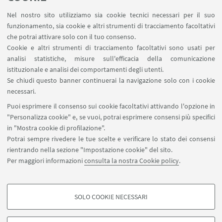
LINK UTILI
Nel nostro sito utilizziamo sia cookie tecnici necessari per il suo
Area riservata - Spazi virtuali
funzionamento, sia cookie e altri strumenti di tracciamento facoltativi
Contatti
che potrai attivare solo con il tuo consenso.
Cookie e altri strumenti di tracciamento facoltativi sono usati per
analisi statistiche, misure sull'efficacia della comunicazione
SEGUI IL DIPARTIMENTO SU:
istituzionale e analisi dei comportamenti degli utenti.
Se chiudi questo banner continuerai la navigazione solo con i cookie
necessari.
SEGUI UNIBO SU:
Puoi esprimere il consenso sui cookie facoltativi attivando l'opzione in
"Personalizza cookie" e, se vuoi, potrai esprimere consensi più specifici
in "Mostra cookie di profilazione".
Potrai sempre rivedere le tue scelte e verificare lo stato dei consensi
rientrando nella sezione "Impostazione cookie" del sito.
APP:
Per maggiori informazioni
consulta la nostra Cookie policy
.
SOLO COOKIE NECESSARI
COOKIE DI PROFILAZIONE - FACOLTATIVI
©Copyright 2026 - ALMA MATER STUDIORUM - Università di