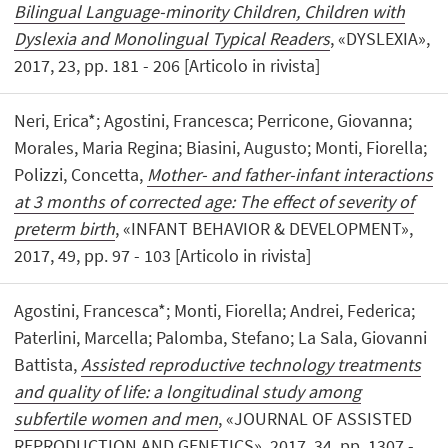
Bilingual Language-minority Children, Children with
Dyslexia and Monolingual Typical Readers
, «DYSLEXIA»,
2017, 23, pp. 181 - 206 [Articolo in rivista]
Neri, Erica*; Agostini, Francesca; Perricone, Giovanna;
Morales, Maria Regina; Biasini, Augusto; Monti, Fiorella;
Polizzi, Concetta,
Mother- and father-infant interactions
at 3 months of corrected age: The effect of severity of
preterm birth
, «INFANT BEHAVIOR & DEVELOPMENT»,
2017, 49, pp. 97 - 103 [Articolo in rivista]
Agostini, Francesca*; Monti, Fiorella; Andrei, Federica;
Paterlini, Marcella; Palomba, Stefano; La Sala, Giovanni
Battista,
Assisted reproductive technology treatments
and quality of life: a longitudinal study among
subfertile women and men
, «JOURNAL OF ASSISTED
REPRODUCTION AND GENETICS», 2017, 34, pp. 1307 -