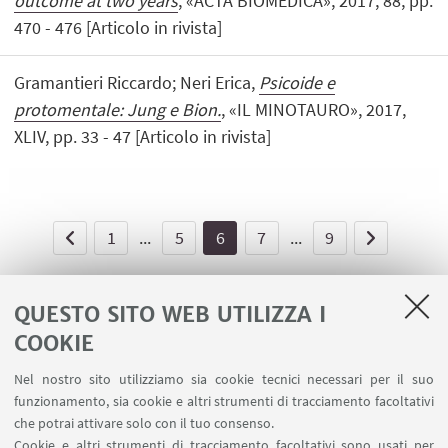
outcome at two years
, «ACTA BIOMEDICA», 2017, 88, pp.
470 - 476 [Articolo in rivista]
Gramantieri Riccardo; Neri Erica,
Psicoide e
protomentale: Jung e Bion.
, «IL MINOTAURO», 2017,
XLIV, pp. 33 - 47 [Articolo in rivista]
1
...
5
6
7
...
9
QUESTO SITO WEB UTILIZZA I
COOKIE
LINK UTILI
Nel nostro sito utilizziamo sia cookie tecnici necessari per il suo
Area riservata - Spazi virtuali
funzionamento, sia cookie e altri strumenti di tracciamento facoltativi
Contatti
che potrai attivare solo con il tuo consenso.
Cookie e altri strumenti di tracciamento facoltativi sono usati per