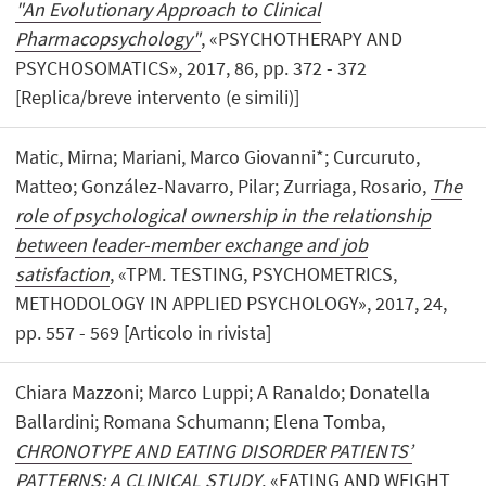
"An Evolutionary Approach to Clinical
Pharmacopsychology"
, «PSYCHOTHERAPY AND
PSYCHOSOMATICS», 2017, 86, pp. 372 - 372
[Replica/breve intervento (e simili)]
Matic, Mirna; Mariani, Marco Giovanni*; Curcuruto,
Matteo; González-Navarro, Pilar; Zurriaga, Rosario,
The
role of psychological ownership in the relationship
between leader-member exchange and job
satisfaction
, «TPM. TESTING, PSYCHOMETRICS,
METHODOLOGY IN APPLIED PSYCHOLOGY», 2017, 24,
pp. 557 - 569 [Articolo in rivista]
Chiara Mazzoni; Marco Luppi; A Ranaldo; Donatella
Ballardini; Romana Schumann; Elena Tomba,
CHRONOTYPE AND EATING DISORDER PATIENTS’
PATTERNS: A CLINICAL STUDY
, «EATING AND WEIGHT