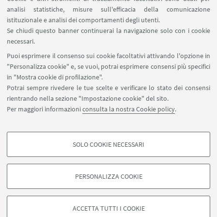
analisi statistiche, misure sull'efficacia della comunicazione
SEGUI IL DIPARTIMENTO SU:
istituzionale e analisi dei comportamenti degli utenti.
Se chiudi questo banner continuerai la navigazione solo con i cookie
necessari.
SEGUI UNIBO SU:
Puoi esprimere il consenso sui cookie facoltativi attivando l'opzione in
"Personalizza cookie" e, se vuoi, potrai esprimere consensi più specifici
in "Mostra cookie di profilazione".
Potrai sempre rivedere le tue scelte e verificare lo stato dei consensi
rientrando nella sezione "Impostazione cookie" del sito.
APP:
Per maggiori informazioni
consulta la nostra Cookie policy
.
SOLO COOKIE NECESSARI
COOKIE DI PROFILAZIONE - FACOLTATIVI
©Copyright 2026 - ALMA MATER STUDIORUM - Università di
Si tratta di cookie utilizzati per analizzare le caratteristiche della navigazione
Bologna - Via Zamboni, 33 - 40126 Bologna - PI: 01131710376 - CF:
PERSONALIZZA COOKIE
degli utenti, creare profili in base al loro comportamento sul sito, per analisi
80007010376
di marketing.
Privacy
Note legali
Informazioni sul sito e accessibilità
Mostra cookie di profilazione
Impostazioni Cookie
ACCETTA TUTTI I COOKIE