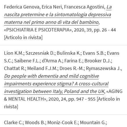
Federica Genova, Erica Neri, Francesca Agostini,
La
nascita pretermine e la sintomatologia depressiva
materna nel primo anno di vita del bambino
,
«PSICHIATRIA E PSICOTERAPIA», 2020, 39, pp. 26 - 44
[Articolo in rivista]
Lion K.M.; Szczesniak D.; Bulinska K.; Evans S.B.; Evans
S.C.; Saibene F.L.; d'Arma A.; Farina E.; Brooker D.J.;
Chattat R.; Meiland F.J.M.; Droes R.-M.; Rymaszewska J.,
Do people with dementia and mild cognitive
impairments experience stigma? A cross-cultural
investigation between Italy, Poland and the UK
, «AGING
& MENTAL HEALTH», 2020, 24, pp. 947 - 955 [Articolo in
rivista]
Clarke C.; Woods B.; Moniz-Cook E.; Mountain G.;