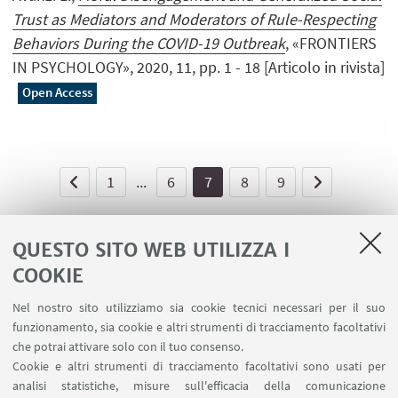
Trust as Mediators and Moderators of Rule-Respecting
Behaviors During the COVID-19 Outbreak
, «FRONTIERS
IN PSYCHOLOGY», 2020, 11, pp. 1 - 18 [Articolo in rivista]
Open Access
1
...
6
7
8
9
QUESTO SITO WEB UTILIZZA I
COOKIE
LINK UTILI
Nel nostro sito utilizziamo sia cookie tecnici necessari per il suo
Area riservata - Spazi virtuali
funzionamento, sia cookie e altri strumenti di tracciamento facoltativi
Contatti
che potrai attivare solo con il tuo consenso.
Cookie e altri strumenti di tracciamento facoltativi sono usati per
analisi statistiche, misure sull'efficacia della comunicazione
SEGUI IL DIPARTIMENTO SU: