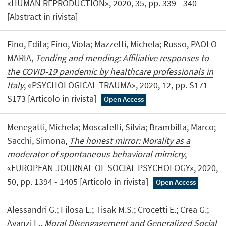
«HUMAN REPRODUCTION», 2020, 35, pp. 339 - 340
[Abstract in rivista]
Fino, Edita; Fino, Viola; Mazzetti, Michela; Russo, PAOLO
MARIA,
Tending and mending: Affiliative responses to
the COVID-19 pandemic by healthcare professionals in
Italy
, «PSYCHOLOGICAL TRAUMA», 2020, 12, pp. S171 -
S173 [Articolo in rivista]
Open Access
Menegatti, Michela; Moscatelli, Silvia; Brambilla, Marco;
Sacchi, Simona,
The honest mirror: Morality as a
moderator of spontaneous behavioral mimicry
,
«EUROPEAN JOURNAL OF SOCIAL PSYCHOLOGY», 2020,
50, pp. 1394 - 1405 [Articolo in rivista]
Open Access
Alessandri G.; Filosa L.; Tisak M.S.; Crocetti E.; Crea G.;
Avanzi L.,
Moral Disengagement and Generalized Social