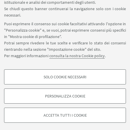
istituzionale e analisi dei comportamenti degli utenti.
Se chiudi questo banner continuerai la navigazione solo con i cookie
necessari.
SEGUI UNIBO SU:
Puoi esprimere il consenso sui cookie facoltativi attivando l'opzione in
"Personalizza cookie" e, se vuoi, potrai esprimere consensi più specifici
in "Mostra cookie di profilazione".
Potrai sempre rivedere le tue scelte e verificare lo stato dei consensi
rientrando nella sezione "Impostazione cookie" del sito.
APP:
Per maggiori informazioni
consulta la nostra Cookie policy
.
SOLO COOKIE NECESSARI
COOKIE DI PROFILAZIONE - FACOLTATIVI
©Copyright 2026 - ALMA MATER STUDIORUM - Università di
Si tratta di cookie utilizzati per analizzare le caratteristiche della navigazione
Bologna - Via Zamboni, 33 - 40126 Bologna - PI: 01131710376 - CF:
PERSONALIZZA COOKIE
degli utenti, creare profili in base al loro comportamento sul sito, per analisi
80007010376
di marketing.
Privacy
Note legali
Informazioni sul sito e accessibilità
Mostra cookie di profilazione
Impostazioni Cookie
ACCETTA TUTTI I COOKIE
Google/Youtube Video