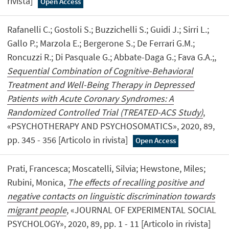
rivista]
Open Access
Rafanelli C.; Gostoli S.; Buzzichelli S.; Guidi J.; Sirri L.;
Gallo P.; Marzola E.; Bergerone S.; De Ferrari G.M.;
Roncuzzi R.; Di Pasquale G.; Abbate-Daga G.; Fava G.A.;,
Sequential Combination of Cognitive-Behavioral
Treatment and Well-Being Therapy in Depressed
Patients with Acute Coronary Syndromes: A
Randomized Controlled Trial (TREATED-ACS Study)
,
«PSYCHOTHERAPY AND PSYCHOSOMATICS», 2020, 89,
pp. 345 - 356 [Articolo in rivista]
Open Access
Prati, Francesca; Moscatelli, Silvia; Hewstone, Miles;
Rubini, Monica,
The effects of recalling positive and
negative contacts on linguistic discrimination towards
migrant people
, «JOURNAL OF EXPERIMENTAL SOCIAL
PSYCHOLOGY», 2020, 89, pp. 1 - 11 [Articolo in rivista]