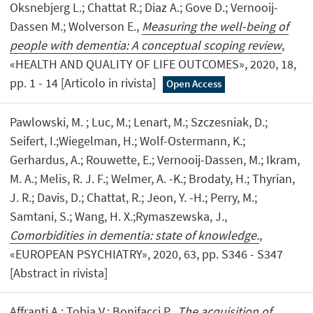
Oksnebjerg L.; Chattat R.; Diaz A.; Gove D.; Vernooij-
Dassen M.; Wolverson E.,
Measuring the well-being of
people with dementia: A conceptual scoping review
,
«HEALTH AND QUALITY OF LIFE OUTCOMES», 2020, 18,
pp. 1 - 14 [Articolo in rivista]
Open Access
Pawlowski, M. ; Luc, M.; Lenart, M.; Szczesniak, D.;
Seifert, I.;Wiegelman, H.; Wolf-Ostermann, K.;
Gerhardus, A.; Rouwette, E.; Vernooij-Dassen, M.; Ikram,
M. A.; Melis, R. J. F.; Welmer, A. -K.; Brodaty, H.; Thyrian,
J. R.; Davis, D.; Chattat, R.; Jeon, Y. -H.; Perry, M.;
Samtani, S.; Wang, H. X.;Rymaszewska, J.,
Comorbidities in dementia: state of knowledge.
,
«EUROPEAN PSYCHIATRY», 2020, 63, pp. S346 - S347
[Abstract in rivista]
Affranti A.; Tobia V.; Bonifacci P.,
The acquisition of