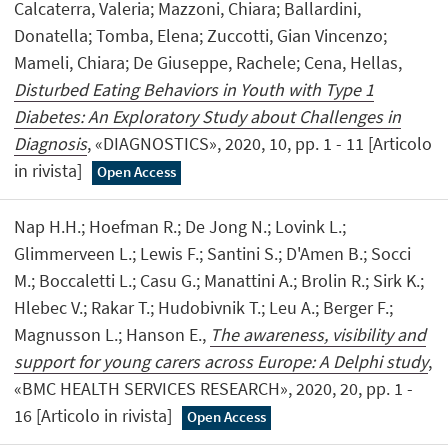
Calcaterra, Valeria; Mazzoni, Chiara; Ballardini,
Donatella; Tomba, Elena; Zuccotti, Gian Vincenzo;
Mameli, Chiara; De Giuseppe, Rachele; Cena, Hellas,
Disturbed Eating Behaviors in Youth with Type 1
Diabetes: An Exploratory Study about Challenges in
Diagnosis
, «DIAGNOSTICS», 2020, 10, pp. 1 - 11 [Articolo
in rivista]
Open Access
Nap H.H.; Hoefman R.; De Jong N.; Lovink L.;
Glimmerveen L.; Lewis F.; Santini S.; D'Amen B.; Socci
M.; Boccaletti L.; Casu G.; Manattini A.; Brolin R.; Sirk K.;
Hlebec V.; Rakar T.; Hudobivnik T.; Leu A.; Berger F.;
Magnusson L.; Hanson E.,
The awareness, visibility and
support for young carers across Europe: A Delphi study
,
«BMC HEALTH SERVICES RESEARCH», 2020, 20, pp. 1 -
16 [Articolo in rivista]
Open Access