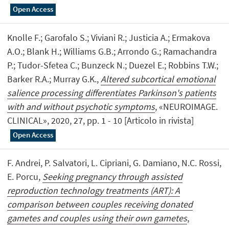
Open Access
Knolle F.; Garofalo S.; Viviani R.; Justicia A.; Ermakova
A.O.; Blank H.; Williams G.B.; Arrondo G.; Ramachandra
P.; Tudor-Sfetea C.; Bunzeck N.; Duezel E.; Robbins T.W.;
Barker R.A.; Murray G.K.,
Altered subcortical emotional
salience processing differentiates Parkinson's patients
with and without psychotic symptoms
, «NEUROIMAGE.
CLINICAL», 2020, 27, pp. 1 - 10 [Articolo in rivista]
Open Access
F. Andrei, P. Salvatori, L. Cipriani, G. Damiano, N.C. Rossi,
E. Porcu,
Seeking pregnancy through assisted
reproduction technology treatments (ART): A
comparison between couples receiving donated
gametes and couples using their own gametes
,