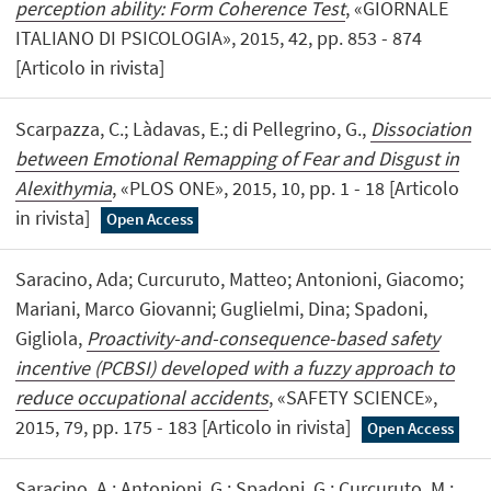
perception ability: Form Coherence Test
, «GIORNALE
ITALIANO DI PSICOLOGIA», 2015, 42, pp. 853 - 874
[Articolo in rivista]
Scarpazza, C.; Làdavas, E.; di Pellegrino, G.,
Dissociation
between Emotional Remapping of Fear and Disgust in
Alexithymia
, «PLOS ONE», 2015, 10, pp. 1 - 18 [Articolo
in rivista]
Open Access
Saracino, Ada; Curcuruto, Matteo; Antonioni, Giacomo;
Mariani, Marco Giovanni; Guglielmi, Dina; Spadoni,
Gigliola,
Proactivity-and-consequence-based safety
incentive (PCBSI) developed with a fuzzy approach to
reduce occupational accidents
, «SAFETY SCIENCE»,
2015, 79, pp. 175 - 183 [Articolo in rivista]
Open Access
Saracino, A.; Antonioni, G.; Spadoni, G.; Curcuruto, M.;