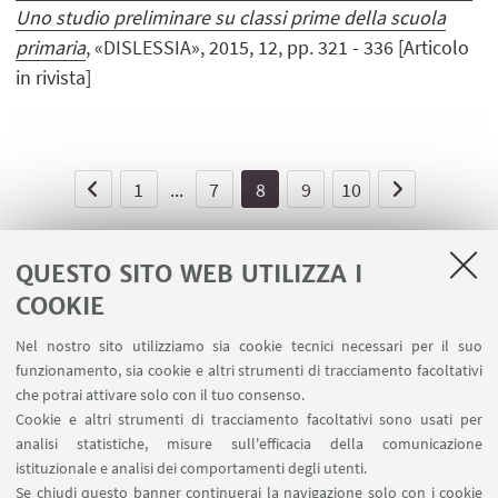
Uno studio preliminare su classi prime della scuola
primaria
, «DISLESSIA», 2015, 12, pp. 321 - 336 [Articolo
in rivista]
1
...
7
8
9
10
QUESTO SITO WEB UTILIZZA I
COOKIE
LINK UTILI
Nel nostro sito utilizziamo sia cookie tecnici necessari per il suo
Area riservata - Spazi virtuali
funzionamento, sia cookie e altri strumenti di tracciamento facoltativi
Contatti
che potrai attivare solo con il tuo consenso.
Cookie e altri strumenti di tracciamento facoltativi sono usati per
analisi statistiche, misure sull'efficacia della comunicazione
SEGUI IL DIPARTIMENTO SU:
istituzionale e analisi dei comportamenti degli utenti.
Se chiudi questo banner continuerai la navigazione solo con i cookie