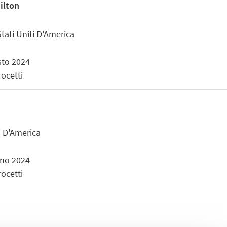
ilton
Stati Uniti D'America
sto 2024
rocetti
i D'America
gno 2024
rocetti