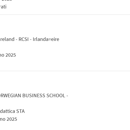
ati
reland - RCSI - Irlanda=eire
gno 2025
ORWEGIAN BUSINESS SCHOOL -
idattica STA
gno 2025