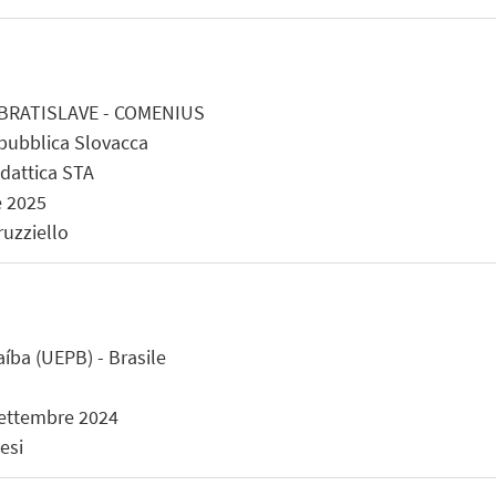
BRATISLAVE - COMENIUS
pubblica Slovacca
idattica STA
e 2025
ruzziello
íba (UEPB) - Brasile
settembre 2024
esi