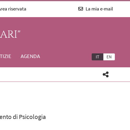
rea riservata
La mia e-mail
ARI"
TIZIE
AGENDA
IT
EN
ento di Psicologia