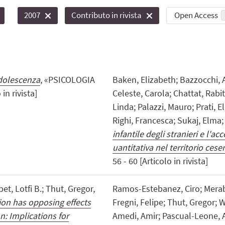
Open Access
2007
Contributo in rivista
adolescenza
, «PSICOLOGIA
Baken, Elizabeth; Bazzocchi, A
in rivista]
Celeste, Carola; Chattat, Rabit
Linda; Palazzi, Mauro; Prati, El
Righi, Francesca; Sukaj, Elma; V
infantile degli stranieri e l'acc
uantitativa nel territorio cese
56 - 60 [Articolo in rivista]
t, Lotfi B.; Thut, Gregor,
Ramos-Estebanez, Ciro; Merabet
ion has opposing effects
Fregni, Felipe; Thut, Gregor;
n: Implications for
Amedi, Amir; Pascual-Leone, 