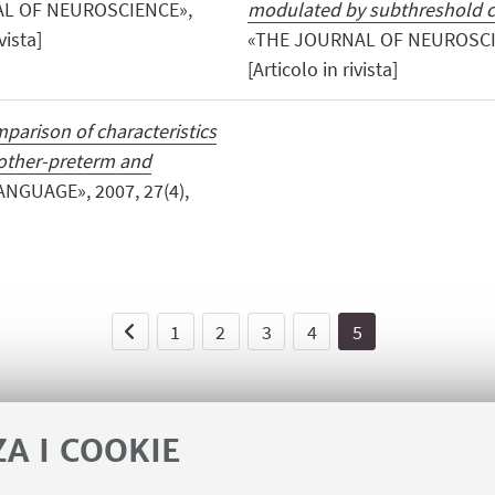
AL OF NEUROSCIENCE»,
modulated by subthreshold c
vista]
«THE JOURNAL OF NEUROSCIEN
[Articolo in rivista]
parison of characteristics
other-preterm and
ANGUAGE», 2007, 27(4),
1
2
3
4
5
ZA I COOKIE