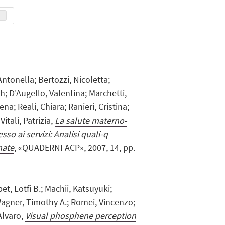
ntonella; Bertozzi, Nicoletta;
h; D'Augello, Valentina; Marchetti,
ena; Reali, Chiara; Ranieri, Cristina;
itali, Patrizia,
La salute materno-
esso ai servizi: Analisi quali-q
nate
, «QUADERNI ACP», 2007, 14, pp.
, Lotfi B.; Machii, Katsuyuki;
 Wagner, Timothy A.; Romei, Vincenzo;
Alvaro,
Visual phosphene perception