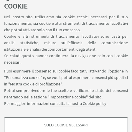
COOKIE
LINK UTILI
Nel nostro sito utilizziamo sia cookie tecnici necessari per il suo
Area riservata - Spazi virtuali
funzionamento, sia cookie e altri strumenti di tracciamento facoltativi
Contatti
che potrai attivare solo con il tuo consenso.
Cookie e altri strumenti di tracciamento facoltativi sono usati per
analisi statistiche, misure sull'efficacia della comunicazione
SEGUI IL DIPARTIMENTO SU:
istituzionale e analisi dei comportamenti degli utenti.
Se chiudi questo banner continuerai la navigazione solo con i cookie
necessari.
SEGUI UNIBO SU:
Puoi esprimere il consenso sui cookie facoltativi attivando l'opzione in
"Personalizza cookie" e, se vuoi, potrai esprimere consensi più specifici
in "Mostra cookie di profilazione".
Potrai sempre rivedere le tue scelte e verificare lo stato dei consensi
rientrando nella sezione "Impostazione cookie" del sito.
APP:
Per maggiori informazioni
consulta la nostra Cookie policy
.
SOLO COOKIE NECESSARI
COOKIE DI PROFILAZIONE - FACOLTATIVI