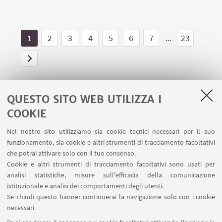
1
2
3
4
5
6
7
...
23
QUESTO SITO WEB UTILIZZA I
COOKIE
LINK UTILI
Nel nostro sito utilizziamo sia cookie tecnici necessari per il suo
Area riservata - Spazi virtuali
funzionamento, sia cookie e altri strumenti di tracciamento facoltativi
Contatti
che potrai attivare solo con il tuo consenso.
Cookie e altri strumenti di tracciamento facoltativi sono usati per
analisi statistiche, misure sull'efficacia della comunicazione
SEGUI IL DIPARTIMENTO SU:
istituzionale e analisi dei comportamenti degli utenti.
Se chiudi questo banner continuerai la navigazione solo con i cookie
necessari.